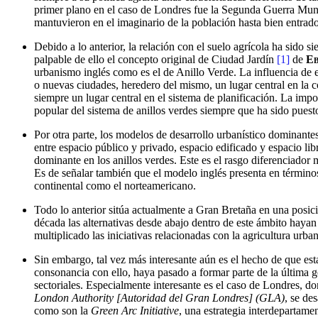
primer plano en el caso de Londres fue la Segunda Guerra Mundia
mantuvieron en el imaginario de la población hasta bien entrado 
Debido a lo anterior, la relación con el suelo agrícola ha sido 
palpable de ello el concepto original de Ciudad Jardín
[1]
de
Eb
urbanismo inglés como es el de Anillo Verde. La influencia de e
o nuevas ciudades, heredero del mismo, un lugar central en la con
siempre un lugar central en el sistema de planificación. La impo
popular del sistema de anillos verdes siempre que ha sido puesto
Por otra parte, los modelos de desarrollo urbanístico dominantes
entre espacio público y privado, espacio edificado y espacio li
dominante en los anillos verdes. Este es el rasgo diferenciador
Es de señalar también que el modelo inglés presenta en término
continental como el norteamericano.
Todo lo anterior sitúa actualmente a Gran Bretaña en una posició
década las alternativas desde abajo dentro de este ámbito haya
multiplicado las iniciativas relacionadas con la agricultura urb
Sin embargo, tal vez más interesante aún es el hecho de que est
consonancia con ello, haya pasado a formar parte de la última g
sectoriales. Especialmente interesante es el caso de Londres, do
London Authority
[Autoridad del Gran Londres] (GLA)
, se de
como son la
Green Arc Initiative
, una estrategia interdepartame