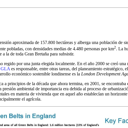
nsión aproximada de 157.800 hectáreas y alberga una población de siet
2
ente pobladas, con densidades medias de 4.480 personas por km
. La h
e a la de toda Gran Bretaña para subsistir.
no regido por una junta elegida localmente. En el año 2000 se creó una 
a
GLA
es responsable, entre otras tareas, del planeamiento estratégico, e
sarrollo económico sostenible londinense es la
London Development Ag
nica a principios de la década que ahora termina, en 2001, se encontraba
a presión ambiental de importancia era debida al proceso de urbanizac
tales en materia de vivienda que en aquel año establecían un horizonte
ncipalmente el agrícola.