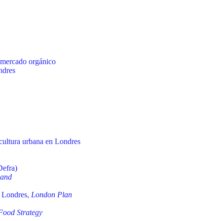
y mercado orgánico
ndres
icultura urbana en Londres
Defra)
land
an Londres,
London Plan
Food Strategy