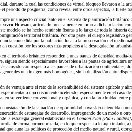
l, durante la cual las condiciones de virtual bloqueo llevaron a la arti
el periodo de posguerra, como revela, entre otros aspectos, la fuerte tra
siempre una aspecto crucial tanto en el sistema de planificación británic
enezer Howard
, articulado precisamente en torno a dicha relación co
ste modelo se ha hecho sentir sin fisuras a lo largo de toda la histori
figuración territorial británica. Por otra parte, el cuerpo legislativo ge
rtancia concedida por la población local a la preservación del medio natu
 en cuestión por los sectores más propicios a la desregulación urbanísti
 en el territorio británico responden a unas pautas de densidad media-ba
bre, siguen siendo especialmente favorables a las pautas de agricultur
 más acusado con respecto a las pautas de urbanización continentales, do
s generales una imagen más homogénea, sin la dualización entre disper
n de ventaja ante el reto de la sostenibilidad del sistema agrícola y al
n experimentado una crecimiento acelerado, especialmente en el caso d
ana, en su vertiente convencional y orgánica, y con la proximidad entre
a constatación de la situación de oportunidad haya sido entendida como 
eneración de estrategias de desarrollo, impregnando de un modo u otro l
nde la estrategia general establecida en el
London Plan
[Plan Londres]
sarrolla de forma pormenorizada, en lo que respecta a lo aquí tratado, a
ntal que auna las políticas de protección del medio natural y rural, otor