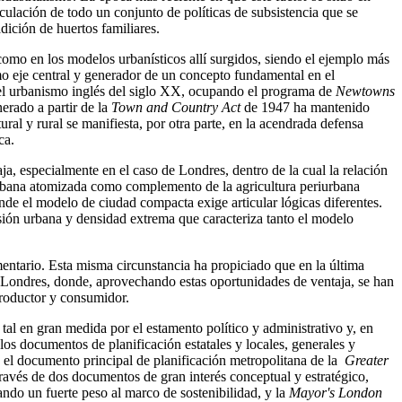
culación de todo un conjunto de políticas de subsistencia que se
dición de huertos familiares.
o como en los modelos urbanísticos allí surgidos, siendo el ejemplo más
mo eje central y generador de un concepto fundamental en el
a del urbanismo inglés del siglo XX, ocupando el programa de
Newtowns
nerado a partir de la
Town and Country Act
de 1947 ha mantenido
ral y rural se manifiesta, por otra parte, en la acendrada defensa
ca.
ja, especialmente en el caso de Londres, dentro de la cual la relación
a urbana atomizada como complemento de la agricultura periurbana
nde el modelo de ciudad compacta exige articular lógicas diferentes.
sión urbana y densidad extrema que caracteriza tanto el modelo
imentario. Esta misma circunstancia ha propiciado que en la última
e Londres, donde, aprovechando estas oportunidades de ventaja, se han
 productor y consumidor.
tal en gran medida por el estamento político y administrativo y, en
os documentos de planificación estatales y locales, generales y
, el documento principal de planificación metropolitana de la
Greater
 través de dos documentos de gran interés conceptual y estratégico,
gando un fuerte peso al marco de sostenibilidad, y la
Mayor's London