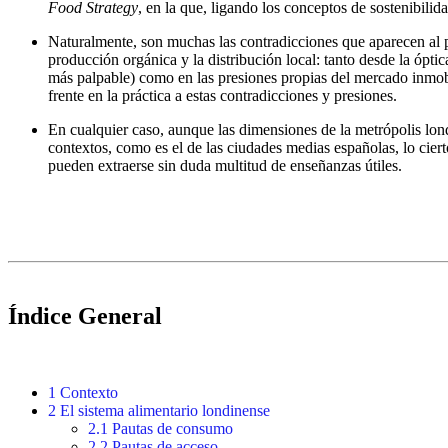
Food Strategy
, en la que, ligando los conceptos de sostenibilid
Naturalmente, son muchas las contradicciones que aparecen al pr
producción orgánica y la distribución local: tanto desde la óptic
más palpable) como en las presiones propias del mercado inmobi
frente en la práctica a estas contradicciones y presiones.
En cualquier caso, aunque las dimensiones de la metrópolis londi
contextos, como es el de las ciudades medias españolas, lo cier
pueden extraerse sin duda multitud de enseñanzas útiles.
Índice General
1 Contexto
2 El sistema alimentario londinense
2.1 Pautas de consumo
2.2 Pautas de acceso