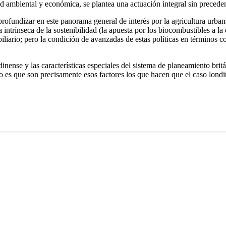
ad ambiental y económica, se plantea una actuación integral sin preceden
ofundizar en este panorama general de interés por la agricultura urbana
a intrínseca de la sostenibilidad (la apuesta por los biocombustibles a l
liario; pero la condición de avanzadas de estas políticas en términos c
nense y las características especiales del sistema de planeamiento britá
to es que son precisamente esos factores los que hacen que el caso lon