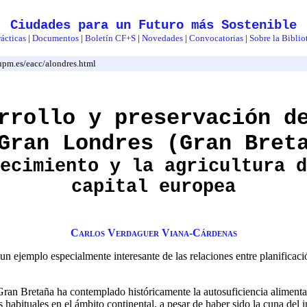
Ciudades para un Futuro más Sostenible
ácticas
|
Documentos
|
Boletín CF+S
|
Novedades
|
Convocatorias
|
Sobre la Biblio
q.upm.es/eacc/alondres.html
rrollo y preservación d
Gran Londres (Gran Bret
ecimiento y la agricultura d
capital europea
Carlos Verdaguer Viana-Cárdenas
 ejemplo especialmente interesante de las relaciones entre planificació
Gran Bretaña ha contemplado históricamente la autosuficiencia alimenta
las habituales en el ámbito continental, a pesar de haber sido la cuna del