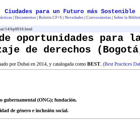
Ciudades para un Futuro más Sostenible
ácticas
|
Documentos
|
Boletín CF+S
|
Novedades
|
Convocatorias
|
Sobre la Biblio
dubai/14/bp0016.html
de oportunidades para l
zaje de derechos (Bogotá
inado por Dubai en 2014, y catalogada como
BEST
.
(Best Practices Da
 no gubernamental (ONG); fundación.
dad de género e inclusión social.