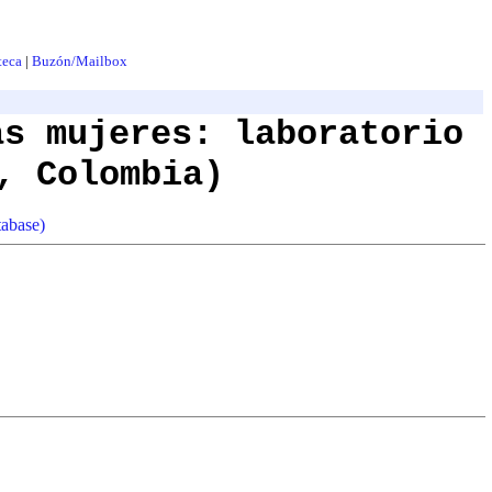
teca
|
Buzón/Mailbox
as mujeres: laboratorio
, Colombia)
tabase)