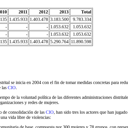
010
2011
2012
2013
Total
.135
1.435.933
1.403.478
3.183.500
9.783.334
-
-
-
1.053.632
1.053.632
-
-
-
1.053.632
1.053.632
.135
1.435.933
1.403.478
5.290.764
11.890.598
rital se inicia en 2004 con el fin de tomar medidas concretas para red
e las
CIO
.
empo de la voluntad política de las diferentes administraciones distrita
rganizaciones y redes de mujeres.
 de consolidación de las
CIO
, han sido tres los actores que han jugad
 una vida libre de violencias:
comunitaria de base, compuesta por 300 mujeres y 78 grupos, con prese