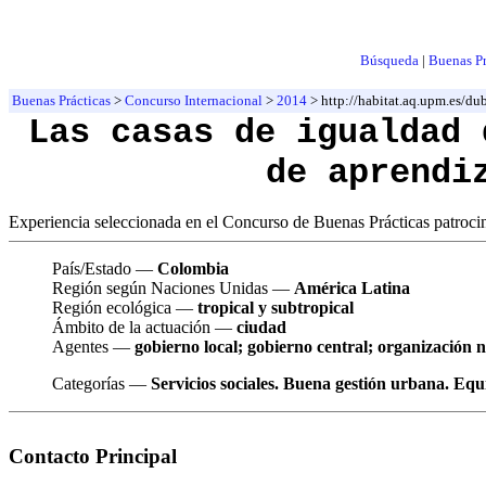
Búsqueda
|
Buenas Pr
Buenas Prácticas
>
Concurso Internacional
>
2014
> http://habitat.aq.upm.es/
Las casas de igualdad 
de aprendi
Experiencia seleccionada en el Concurso de Buenas Prácticas patroc
País/Estado —
Colombia
Región según Naciones Unidas —
América Latina
Región ecológica —
tropical y subtropical
Ámbito de la actuación —
ciudad
Agentes —
gobierno local; gobierno central; organización
Categorías —
Servicios sociales. Buena gestión urbana. Equi
Contacto Principal