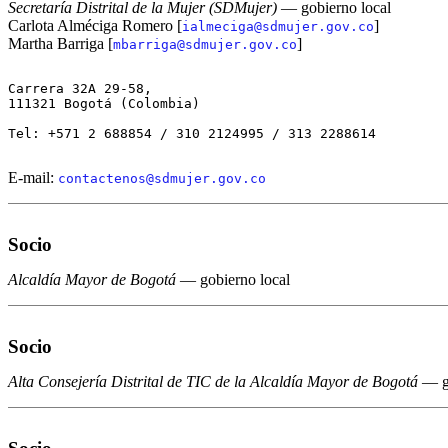
Secretaría
Distrital de la Mujer (SDMujer)
— gobierno local
Carlota Alméciga Romero [
]
ialmeciga@sdmujer.gov.co
Martha Barriga [
]
mbarriga@sdmujer.gov.co
Carrera 32A 29-58,

111321 Bogotá (Colombia)

Tel: +571 2 688854 / 310 2124995 / 313 2288614

E-mail:
contactenos@sdmujer.gov.co
Socio
Alcaldía Mayor de Bogotá
— gobierno local
Socio
Alta Consejería Distrital de TIC de la Alcaldía Mayor de Bogotá
— go