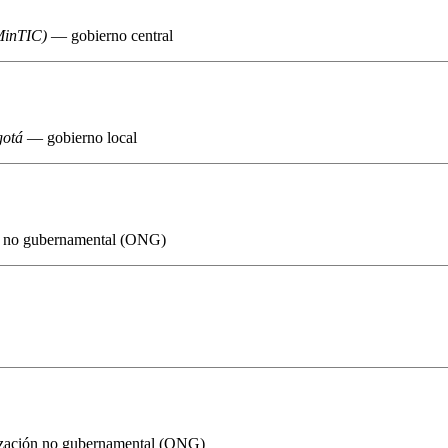
MinTIC)
— gobierno central
gotá
— gobierno local
 no gubernamental (ONG)
ación no gubernamental (ONG)