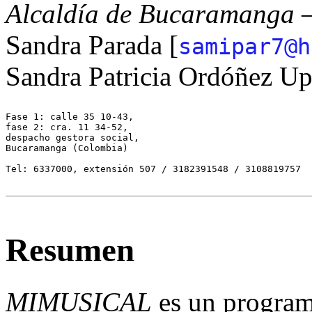
Alcaldía de Bucaramanga
—
Sandra Parada [
samipar7@h
Sandra Patricia Ordóñez Up
Fase 1: calle 35 10-43,

fase 2: cra. 11 34-52,

despacho gestora social,

Bucaramanga (Colombia)

Tel: 6337000, extensión 507 / 3182391548 / 3108819757

Resumen
MIMUSICAL
es un program