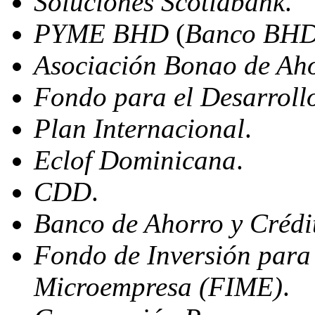
Soluciones Scotiabank
.
PYME BHD
(
Banco BH
Asociación
Bonao de Aho
Fondo
para el Desarrol
Plan Internacional
.
Eclof Dominicana
.
CDD
.
Banco
de Ahorro y Crédi
Fondo
de Inversión para 
Microempresa (FIME)
.