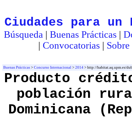
Ciudades para un 
Búsqueda
|
Buenas Prácticas
|
D
|
Convocatorias
|
Sobre 
Buenas Prácticas
>
Concurso Internacional
>
2014
> http://habitat.aq.upm.es/
Producto crédit
población rura
Dominicana (Rep