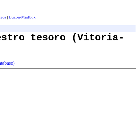
teca
|
Buzón/Mailbox
estro tesoro (Vitoria-
atabase)