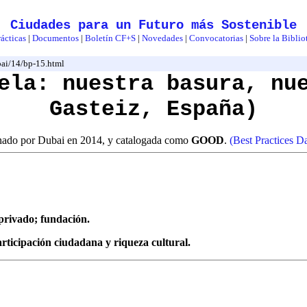
Ciudades para un Futuro más Sostenible
ácticas
|
Documentos
|
Boletín CF+S
|
Novedades
|
Convocatorias
|
Sobre la Biblio
ubai/14/bp-15.html
ela: nuestra basura, nu
Gasteiz, España)
inado por Dubai en 2014, y catalogada como
GOOD
.
(Best Practices D
 privado; fundación.
articipación ciudadana y riqueza cultural.