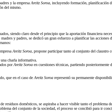
 padres y la empresa
Areitz Soroa
, incluyendo formación, planificación 
ión del mismo.
dos, siendo claro desde el principio que la aportación financiera nece
e madres y padres, se dedicó un gran esfuerzo a planificar las accione
umanos:
 empresa
Areitz Soroa
, propone participar tanto al conjunto del claustro
 una charla informativa.
mados por
Areitz Soroa
en cuestiones técnicas, partiendo posteriormente de
ado, que en el caso de
Areitz Soroa
representó su permanente disponibilid
 de residuos domésticos, se aspiraba a hacer visible tanto el problema 
oblema del conjunto de la sociedad, el proceso se concibió para ir conci