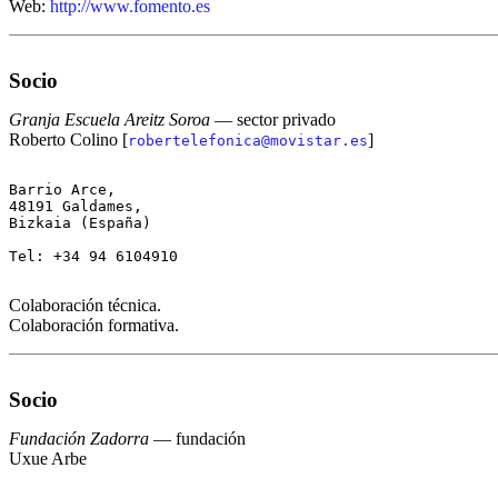
Web:
http://www.fomento.es
Socio
Granja Escuela Areitz Soroa
— sector privado
Roberto Colino [
]
robertelefonica@movistar.es
Barrio Arce,

48191 Galdames,

Bizkaia (España)

Tel: +34 94 6104910

Colaboración técnica.
Colaboración formativa.
Socio
Fundación Zadorra
— fundación
Uxue Arbe