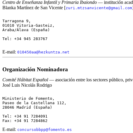
Centro de Enseñanza Infantil y Primaria Ibaiondo
— institución acad
Blanka Martínez de San Vicente [
zuri.mtzsanvicente@gmail.com
Tarragona 9,

01010 Vitoria-Gasteiz,

Araba/Álava (España)

Tel: +34 945 283767

E-mail:
010450aa@hezkuntza.net
Organización Nominadora
Comité Hábitat Español
— asociación entre los sectores público, pri
José Luis Nicolás Rodrigo
Ministerio de Fomento,

Paseo de la Castellana 112, 

28046 Madrid (España)

Tel: +34 91 7284091

E-mail:
concursobbpp@fomento.es