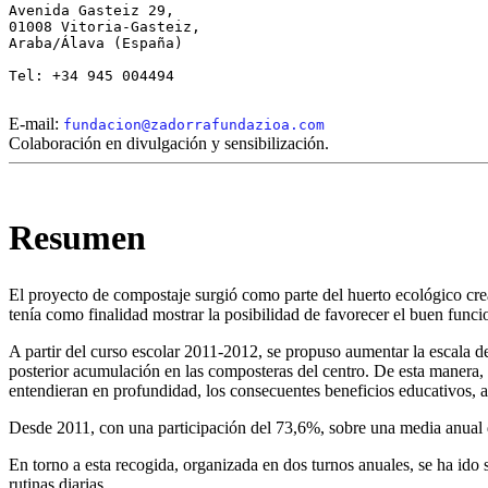
Avenida Gasteiz 29,

01008 Vitoria-Gasteiz,

Araba/Álava (España)

Tel: +34 945 004494

E-mail:
fundacion@zadorrafundazioa.com
Colaboración en divulgación y sensibilización.
Resumen
El proyecto de compostaje surgió como parte del huerto ecológico crea
tenía como finalidad mostrar la posibilidad de favorecer el buen func
A partir del curso escolar 2011-2012, se propuso aumentar la escala d
posterior acumulación en las composteras del centro. De esta manera,
entendieran en profundidad, los consecuentes beneficios educativos,
Desde 2011, con una participación del 73,6%, sobre una media anual
En torno a esta recogida, organizada en dos turnos anuales, se ha ido 
rutinas diarias.