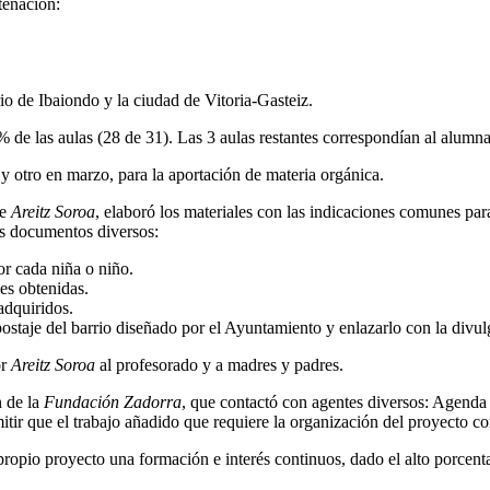
tenación:
io de Ibaiondo y la ciudad de Vitoria-Gasteiz.
 de las aulas (28 de 31). Las 3 aulas restantes correspondían al alumnad
 y otro en marzo, para la aportación de materia orgánica.
de
Areitz Soroa
, elaboró los materiales con las indicaciones comunes par
os documentos diversos:
or cada niña o niño.
es obtenidas.
adquiridos.
staje del barrio diseñado por el Ayuntamiento y enlazarlo con la divulg
or
Areitz Soroa
al profesorado y a madres y padres.
n de la
Fundación Zadorra
, que contactó con agentes diversos: Agenda
smitir que el trabajo añadido que requiere la organización del proyecto 
 propio proyecto una formación e interés continuos, dado el alto porce