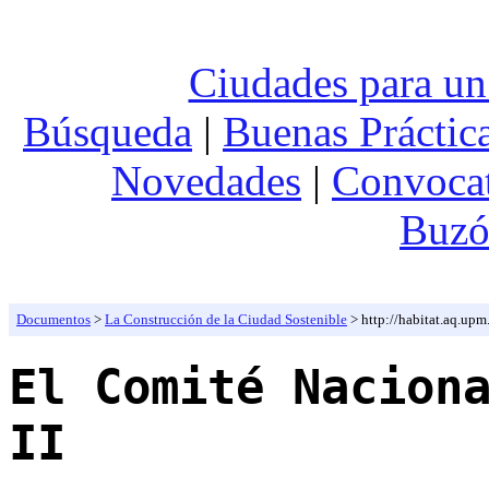
Ciudades para un
Búsqueda
|
Buenas Práctic
Novedades
|
Convocat
Buzó
Documentos
>
La Construcción de la Ciudad Sostenible
> http://habitat.aq.upm
El Comité Nacion
II