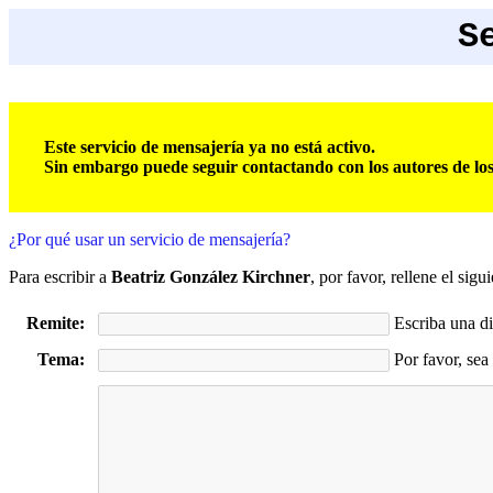
S
Este servicio de mensajería ya no está activo.
Sin embargo puede seguir contactando con los autores de los a
¿Por qué usar un servicio de mensajería?
Para escribir a
Beatriz González Kirchner
, por favor, rellene el sigu
Remite:
Escriba una di
Tema:
Por favor, sea 